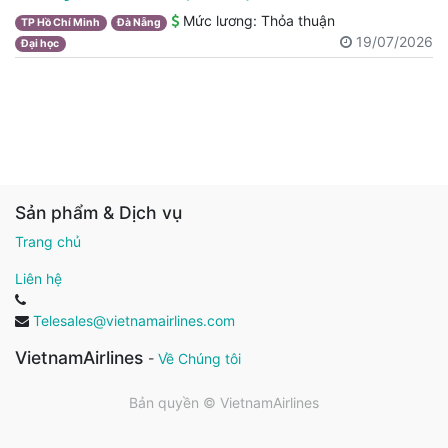
Mức lương:
Thỏa thuận
TP Hồ Chí Minh
Đà Nẵng
19/07/2026
Đại học
Sản phẩm & Dịch vụ
Trang chủ
Liên hệ
Telesales@vietnamairlines.com
VietnamAirlines
-
Về Chúng tôi
Bản quyền ©
VietnamAirlines