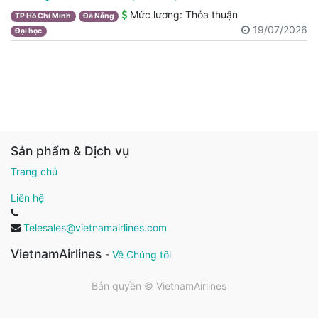
Mức lương:
Thỏa thuận
TP Hồ Chí Minh
Đà Nẵng
19/07/2026
Đại học
Sản phẩm & Dịch vụ
Trang chủ
Liên hệ
Telesales@vietnamairlines.com
VietnamAirlines
-
Về Chúng tôi
Bản quyền ©
VietnamAirlines