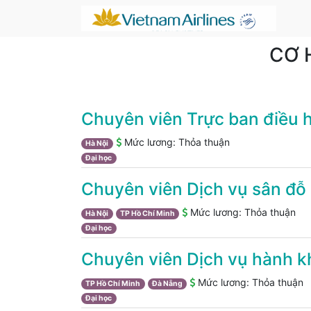
CƠ 
Chuyên viên Trực ban điều 
Mức lương:
Thỏa thuận
Hà Nội
Đại học
Chuyên viên Dịch vụ sân đỗ 
Mức lương:
Thỏa thuận
Hà Nội
TP Hồ Chí Minh
Đại học
Chuyên viên Dịch vụ hành 
Mức lương:
Thỏa thuận
TP Hồ Chí Minh
Đà Nẵng
Đại học