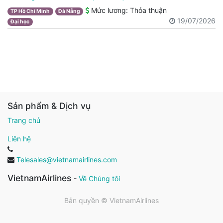
Mức lương:
Thỏa thuận
TP Hồ Chí Minh
Đà Nẵng
19/07/2026
Đại học
Sản phẩm & Dịch vụ
Trang chủ
Liên hệ
Telesales@vietnamairlines.com
VietnamAirlines
-
Về Chúng tôi
Bản quyền ©
VietnamAirlines