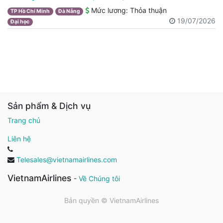
Mức lương:
Thỏa thuận
TP Hồ Chí Minh
Đà Nẵng
19/07/2026
Đại học
Sản phẩm & Dịch vụ
Trang chủ
Liên hệ
Telesales@vietnamairlines.com
VietnamAirlines
-
Về Chúng tôi
Bản quyền ©
VietnamAirlines