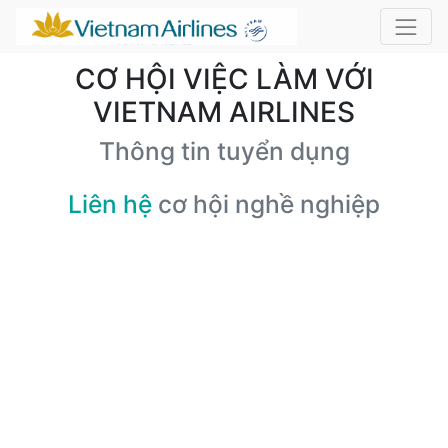
CƠ HỘI VIỆC LÀM VỚI
VIETNAM AIRLINES
Thông tin tuyển dụng
Liên hệ
cơ hội nghề nghiệp