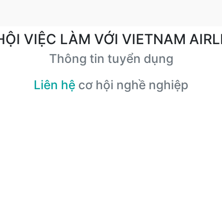
HỘI VIỆC LÀM VỚI VIETNAM AIRL
Thông tin tuyển dụng
Liên hệ
cơ hội nghề nghiệp