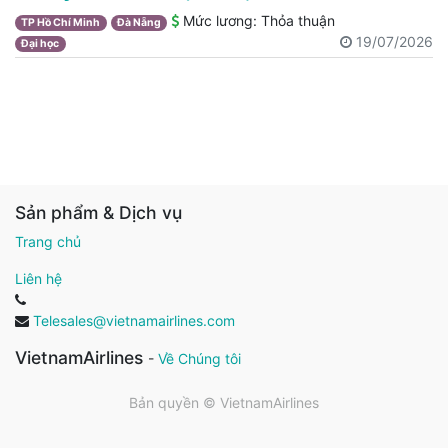
Mức lương:
Thỏa thuận
TP Hồ Chí Minh
Đà Nẵng
19/07/2026
Đại học
Sản phẩm & Dịch vụ
Trang chủ
Liên hệ
Telesales@vietnamairlines.com
VietnamAirlines
-
Về Chúng tôi
Bản quyền ©
VietnamAirlines