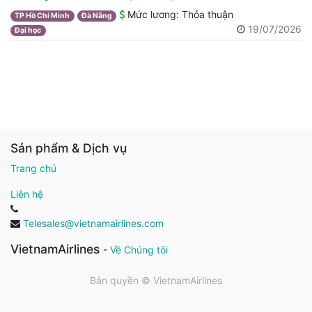
Mức lương:
Thỏa thuận
TP Hồ Chí Minh
Đà Nẵng
19/07/2026
Đại học
Sản phẩm & Dịch vụ
Trang chủ
Liên hệ
Telesales@vietnamairlines.com
VietnamAirlines
-
Về Chúng tôi
Bản quyền ©
VietnamAirlines