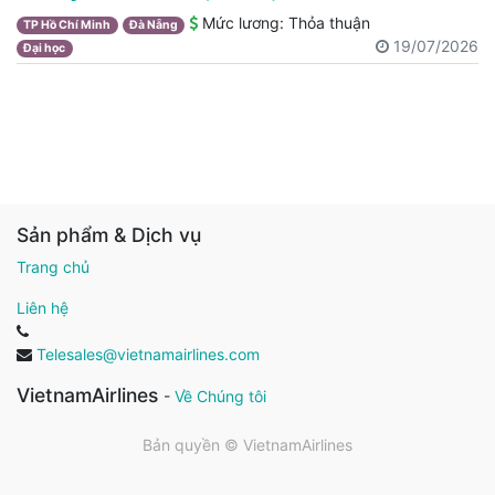
Mức lương:
Thỏa thuận
TP Hồ Chí Minh
Đà Nẵng
19/07/2026
Đại học
Sản phẩm & Dịch vụ
Trang chủ
Liên hệ
Telesales@vietnamairlines.com
VietnamAirlines
-
Về Chúng tôi
Bản quyền ©
VietnamAirlines