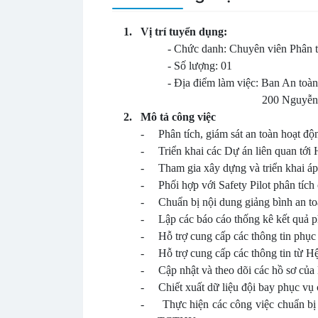
1.
Vị trí tuyển dụng:
-
Chức danh: Chuyên viên Phân tíc
-
Số lượng: 01
-
Địa điểm làm việc: Ban An toà
200 Nguyễn Sơn, P.
2.
Mô tả công việc
-
Phân tích, giám sát an toàn hoạt 
-
Triển khai các Dự án liên quan tới 
-
Tham gia xây dựng và triển khai á
-
Phối hợp với Safety Pilot phân tích
-
Chuẩn bị nội dung giảng bình an to
-
Lập các báo cáo thống kê kết quả 
-
Hỗ trợ cung cấp các thông tin phục v
-
Hỗ trợ cung cấp các thông tin từ H
-
Cập nhật và theo dõi các hồ sơ của
-
Chiết xuất dữ liệu đội bay phục v
-
Thực hiện các công việc chuẩn bị