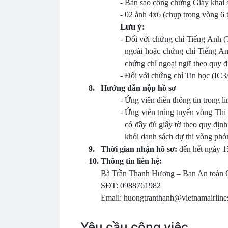
-
Bản sao công chứng Giấy khai s
-
02 ảnh 4x6 (chụp trong vòng 6 
Lưu ý:
-
Đối với chứng chỉ Tiếng Anh (
ngoài hoặc chứng chỉ Tiếng Anh
chứng chỉ ngoại ngữ theo quy đ
-
Đối với chứng chỉ Tin học (IC3
8.
Hướng dẫn nộp hồ sơ
-
Ứng viên điền thông tin trong l
-
Ứng viên trúng tuyển vòng Thi 
có đầy đủ giấy tờ theo quy định
khỏi danh sách dự thi vòng phỏ
9.
Thời gian nhận hồ sơ:
đến hết ngày 1
10.
Thông tin liên hệ:
Bà Trần Thanh Hương – Ban An toàn 
SĐT: 0988761982
Email: huongtranthanh@vietnamairlin
Yêu cầu công việc