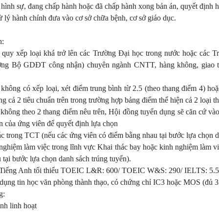
 hình sự, đang chấp hành hoặc đã chấp hành xong bản án, quyết định h
 lý hành chính đưa vào cơ sở chữa bệnh, cơ sở giáo dục.
n:
 quy xếp loại khá trở lên các Trường Đại học trong nước hoặc các T
ợng Bộ GDĐT công nhận) chuyên ngành CNTT, hàng không, giao thô
không có xếp loại, xét điểm trung bình từ 2.5 (theo thang điểm 4) hoặc
ng cả 2 tiêu chuẩn trên trong trường hợp bảng điểm thể hiện cả 2 loại t
không theo 2 thang điểm nêu trên, Hội đồng tuyển dụng sẽ căn cứ vào
n của ứng viên để quyết định lựa chọn
ác trong TCT (nếu các ứng viên có điểm bằng nhau tại bước lựa chọn d
nghiệm làm việc trong lĩnh vực Khai thác bay hoặc kinh nghiệm làm việ
tại bước lựa chọn danh sách trúng tuyển).
ữ: Tiếng Anh tối thiểu TOEIC L&R: 600/ TOEIC W&S: 290/ IELTS: 5.
ử dụng tin học văn phòng thành thạo, có chứng chỉ IC3 hoặc MOS (đủ 
g:
nh linh hoạt