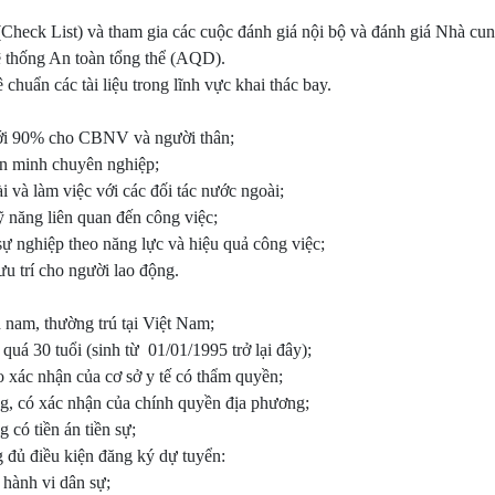
heck List) và tham gia các cuộc đánh giá nội bộ và đánh giá Nhà cung
ệ thống An toàn tổng thể (AQD).
 chuẩn các tài liệu trong lĩnh vực khai thác bay.
tới 90% cho CBNV và người thân;
ăn minh chuyên nghiệp;
i và làm việc với các đối tác nước ngoài;
 năng liên quan đến công việc;
 sự nghiệp theo năng lực và hiệu quả công việc;
u trí cho người lao động.
 nam, thường trú tại Việt Nam;
quá 30 tuổi (sinh từ 01/01/1995 trở lại đây);
o xác nhận của cơ sở y tế có thẩm quyền;
àng, có xác nhận của chính quyền địa phương;
 có tiền án tiền sự;
 đủ điều kiện đăng ký dự tuyển:
 hành vi dân sự;