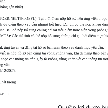
inh;
tháng gần nhất).
TOEIC/IELTS/TOEFL): Tại thời điểm nộp hồ sơ, nếu ứng viên thuộc đ
 đủ điểm theo yêu cầu nhưng hết hiệu lực, thì có thể nộp Phiếu đăn
ịnh, sau đó nộp bổ sung chứng chỉ tại thời điểm thực hiện vòng phỏng 
/MOS): Các thí sinh có thể nộp bổ sung chứng chỉ tại thời điểm thực h
ink ứng tuyển và đăng tải hồ sơ bản scan theo yêu danh mục yêu cầu.
viết sẽ nộp hồ sơ bản cứng tại vòng Phỏng vấn, khi đi mang theo bản
 hoặc các thông tin trên giấy tờ không trùng khớp với các thông tin tro
ng vấn.
5/12/2025.
Chất lượng
es.com
Quyền lợi được h