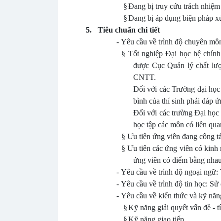
§
Đang bị truy cứu trách nhiệm
§
Đang bị áp dụng biện pháp xử
5.
Tiêu chuẩn chi tiết
-
Yêu cầu về trình độ chuyên mô
§
Tốt nghiệp Đại học hệ chính
được Cục Quản lý chất lư
CNTT.
Đối với các Trường đại học 
bình của thí sinh phải đáp ứ
Đối với các trường Đại học 
học tập các môn có liên qua
§
Ưu tiên ứng viên đang công t
§
Ưu tiên các ứng viên có kinh 
ứng viên có điểm bằng nhau 
-
Yêu cầu về trình độ ngoại ng
-
Yêu cầu về trình độ tin học: S
-
Yêu cầu về kiến thức và kỹ năn
§
Kỹ năng giải quyết vấn đề - tí
§
Kỹ năng giao tiếp