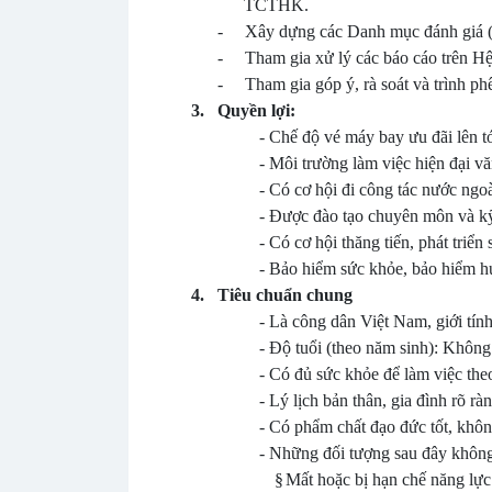
TCTHK.
-
Xây dựng các Danh mục đánh giá (C
-
Tham gia xử lý các báo cáo trên H
-
Tham gia góp ý, rà soát và trình phê
3.
Quyền lợi:
-
Chế độ vé máy bay ưu đãi lên 
-
Môi trường làm việc hiện đại v
-
Có cơ hội đi công tác nước ngoà
-
Được đào tạo chuyên môn và kỹ
-
Có cơ hội thăng tiến, phát triển
-
Bảo hiểm sức khỏe, bảo hiểm hư
4.
Tiêu chuẩn chung
-
Là công dân Việt Nam, giới tính
-
Độ tuổi (theo năm sinh): Không 
-
Có đủ sức khỏe để làm việc the
-
Lý lịch bản thân, gia đình rõ r
-
Có phẩm chất đạo đức tốt, không
-
Những đối tượng sau đây không
§
Mất hoặc bị hạn chế năng lực