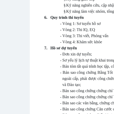
§
Kỹ năng nghiên cứu, cập nhật
§
Kỹ năng làm việc nhóm, tổng 
6.
Quy trình thi tuyển
-
Vòng 1: Sơ tuyển hồ sơ
-
Vòng 2: Thi IQ, EQ
-
Vòng 3: Thi viết, Phỏng vấn
-
Vòng 4: Khám sức khỏe
7.
Hồ sơ dự tuyển
-
Đơn xin dự tuyển;
-
Sơ yếu lý lịch tự thuật khai tr
-
Bản tóm tắt quá trình học tập, c
-
Bản sao công chứng Bằng Tốt n
ngoài cấp, phải được công chứ
và Đào tạo;
-
Bản sao công chứng chứng chỉ 
-
Bản sao công chứng chứng chỉ 
-
Bản sao các văn bằng, chứng ch
-
Bản sao công chứng Căn cước 