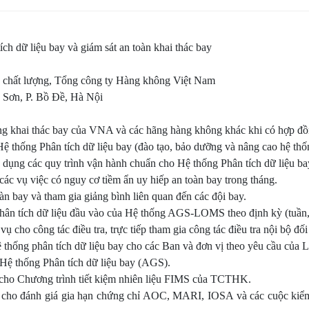
h dữ liệu bay và giám sát an toàn khai thác bay
n chất lượng, Tổng công ty Hàng không Việt Nam
 Bồ Đề, Hà Nội
động khai thác bay của VNA và các hãng hàng không khác khi có hợp đ
Hệ thống Phân tích dữ liệu bay (đào tạo, bảo dưỡng và nâng cao hệ thốn
p dụng các quy trình vận hành chuẩn cho Hệ thống Phân tích dữ liệu b
 các vụ việc có nguy cơ tiềm ẩn uy hiếp an toàn bay trong tháng.
àn bay và tham gia giảng bình liên quan đến các đội bay.
phân tích dữ liệu đầu vào của Hệ thống AGS-LOMS theo định kỳ (tuần,
ụ cho công tác điều tra, trực tiếp tham gia công tác điều tra nội bộ đối
ệ thống phân tích dữ liệu bay cho các Ban và đơn vị theo yêu cầu củ
 Hệ thống Phân tích dữ liệu bay (AGS).
ụ cho Chương trình tiết kiệm nhiên liệu FIMS của TCTHK.
 cho đánh giá gia hạn chứng chỉ AOC, MARI, IOSA và các cuộc kiểm 