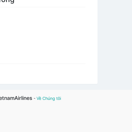
etnamAirlines
-
Về Chúng tôi