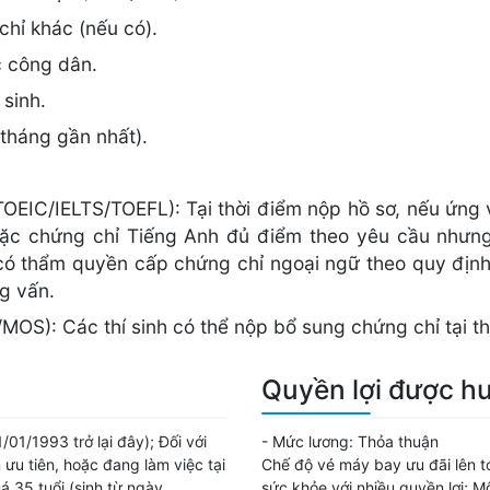
hỉ khác (nếu có).
 công dân.
sinh.
tháng gần nhất).
TOEIC/IELTS/TOEFL): Tại thời điểm nộp hồ sơ, nếu ứng 
ặc chứng chỉ Tiếng Anh đủ điểm theo yêu cầu nhưng h
 có thẩm quyền cấp chứng chỉ ngoại ngữ theo quy định
g vấn.
/MOS): Các thí sinh có thể nộp bổ sung chứng chỉ tại 
Quyền lợi được h
/01/1993 trở lại đây); Đối với
- Mức lương:
Thỏa thuận
 ưu tiên, hoặc đang làm việc tại
Chế độ vé máy bay ưu đãi lên 
 35 tuổi (sinh từ ngày
sức khỏe với nhiều quyền lợi; Mô