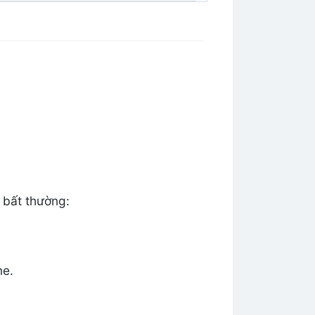
i bất thường:
.
me.