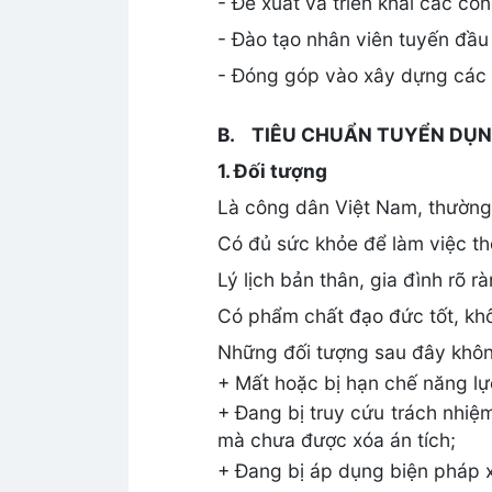
- Đề xuất và triển khai các cô
- Đào tạo nhân viên tuyến đầu 
- Đóng góp vào xây dựng các t
B.
TIÊU CHUẨN TUYỂN DỤ
1. Đối tượng
Là công dân Việt Nam, thường 
Có đủ sức khỏe để làm việc th
Lý lịch bản thân, gia đình rõ 
Có phẩm chất đạo đức tốt, khôn
Những đối tượng sau đây khôn
+ Mất hoặc bị hạn chế năng lự
+ Đang bị truy cứu trách nhiệ
mà chưa được xóa án tích;
+ Đang bị áp dụng biện pháp x