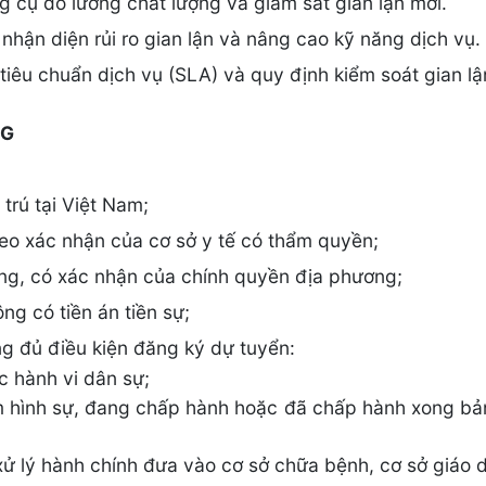
ng cụ đo lường chất lượng và giám sát gian lận mới.
nhận diện rủi ro gian lận và nâng cao kỹ năng dịch vụ.
iêu chuẩn dịch vụ (SLA) và quy định kiểm soát gian l
NG
trú tại Việt Nam;
eo xác nhận của cơ sở y tế có thẩm quyền;
ràng, có xác nhận của chính quyền địa phương;
g có tiền án tiền sự;
g đủ điều kiện đăng ký dự tuyển:
c hành vi dân sự;
m hình sự, đang chấp hành hoặc đã chấp hành xong bản
ử lý hành chính đưa vào cơ sở chữa bệnh, cơ sở giáo 