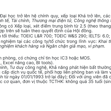
Đại học trở lên hệ chính quy, xếp loại Khá trở lên, 
nh tế, Tài chính, Thương mại điện tử, Công nghệ thông 
ông có Xếp loại, xét điểm trung bình từ 2.5 (theo than
hợp trên sẽ tuân theo quyết định của Hội đồng.
 tối thiểu: TOEIC L&R 700; TOEIC W&S 290; IELTS: 6.0;
h nghiệm tại các công ty/tổ chức trong lĩnh vực:
Khai t
i nghiệm khách hàng và Ngăn chặn giả mạo, vi phạm.
ăn phòng, có chứng chỉ tin học IC3 hoặc MOS.
, Excel nâng cao, BI tools).
chính, Tư duy công nghệ, Khả năng phát hiện bất thườn
g cấp dịch vụ quốc tế, phối hợp liên phòng ban và làm 
nh từ ngày 01/01/1993 trở lại đây); Đối với ứng viên đã
ác cơ quan, đơn vị thuộc TCTHK: không quá 35 tuổi (sin