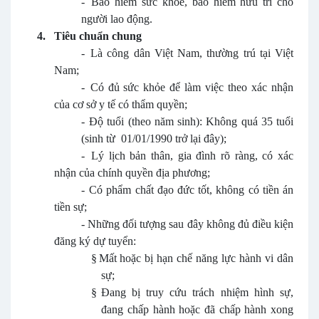
-
Bảo hiểm sức khỏe, bảo hiểm hưu trí cho
người lao động.
4.
Tiêu chuẩn chung
-
Là công dân Việt Nam, thường trú tại Việt
Nam;
-
Có đủ sức khỏe để làm việc theo xác nhận
của cơ sở y tế có thẩm quyền;
-
Độ tuổi (theo năm sinh): Không quá 35 tuổi
(sinh từ 01/01/1990 trở lại đây);
-
Lý lịch bản thân, gia đình rõ ràng, có xác
nhận của chính quyền địa phương;
-
Có phẩm chất đạo đức tốt, không có tiền án
tiền sự;
-
Những đối tượng sau đây không đủ điều kiện
đăng ký dự tuyển:
§
Mất hoặc bị hạn chế năng lực hành vi dân
sự;
§
Đang bị truy cứu trách nhiệm hình sự,
đang chấp hành hoặc đã chấp hành xong