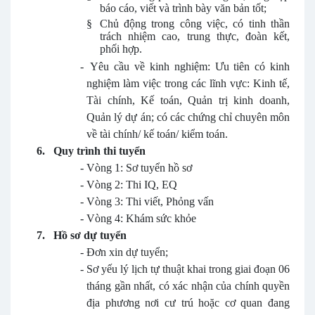
báo cáo, viết và trình bày văn bản tốt;
§
Chủ động trong công việc, có tinh thần
trách nhiệm cao, trung thực, đoàn kết,
phối hợp.
-
Yêu cầu về kinh nghiệm: Ưu tiên có kinh
nghiệm làm việc trong các lĩnh vực: Kinh tế,
Tài chính, Kế toán, Quản trị kinh doanh,
Quản lý dự án; có các chứng chỉ chuyên môn
về tài chính/ kế toán/ kiểm toán.
6.
Quy trình thi tuyển
-
Vòng 1: Sơ tuyển hồ sơ
-
Vòng 2: Thi IQ, EQ
-
Vòng 3: Thi viết, Phỏng vấn
-
Vòng 4: Khám sức khỏe
7.
Hồ sơ dự tuyển
-
Đơn xin dự tuyển;
-
Sơ yếu lý lịch tự thuật khai trong giai đoạn 06
tháng gần nhất, có xác nhận của chính quyền
địa phương nơi cư trú hoặc cơ quan đang