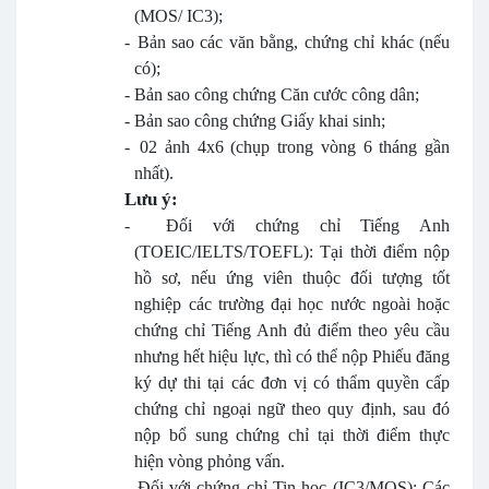
(MOS/ IC3);
-
Bản sao các văn bằng, chứng chỉ khác (nếu
có);
-
Bản sao công chứng Căn cước công dân;
-
Bản sao công chứng Giấy khai sinh;
-
02 ảnh 4x6 (chụp trong vòng 6 tháng gần
nhất).
Lưu ý:
-
Đối với chứng chỉ Tiếng Anh
(TOEIC/IELTS/TOEFL): Tại thời điểm nộp
hồ sơ, nếu ứng viên thuộc đối tượng tốt
nghiệp các trường đại học nước ngoài hoặc
chứng chỉ Tiếng Anh đủ điểm theo yêu cầu
nhưng hết hiệu lực, thì có thể nộp Phiếu đăng
ký dự thi tại các đơn vị có thẩm quyền cấp
chứng chỉ ngoại ngữ theo quy định, sau đó
nộp bổ sung chứng chỉ tại thời điểm thực
hiện vòng phỏng vấn.
-
Đối với chứng chỉ Tin học (IC3/MOS): Các