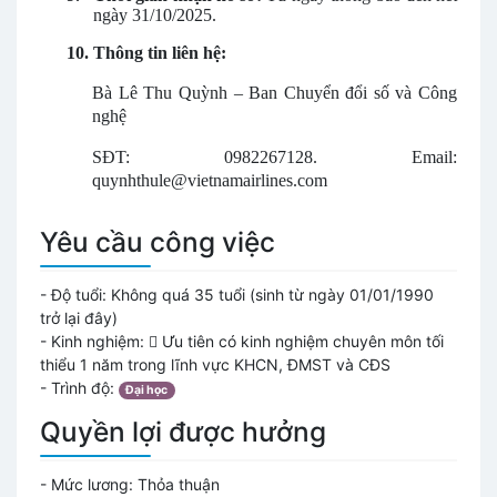
ngày 31/10/2025.
10.
Thông tin liên hệ:
Bà Lê Thu Quỳnh – Ban Chuyển đổi số và Công
nghệ
SĐT: 0982267128. Email:
quynhthule@vietnamairlines.com
Yêu cầu công việc
- Độ tuổi:
Không quá 35 tuổi (sinh từ ngày 01/01/1990
trở lại đây)
- Kinh nghiệm:
 Ưu tiên có kinh nghiệm chuyên môn tối
thiểu 1 năm trong lĩnh vực KHCN, ĐMST và CĐS
- Trình độ:
Đại học
Quyền lợi được hưởng
- Mức lương:
Thỏa thuận