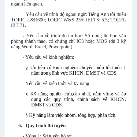
ngành liên quan.
-
Yêu cầu về trình độ ngoại ngữ: Tiếng Anh tối thiểu
TOEIC L&R600; TOEIC W&S 255; IELTS: 5.5; TOEFL
iBT 71.
-
Yêu cầu về trình độ tin học: Sử dụng tin học văn
phòng thành thạo, có chứng chỉ IC3 hoặc MOS (đủ 3 kỹ
năng Word, Excel, Powerpoint).
-
Yêu cầu về kinh nghiệm:
§
Ưu tiên có kinh nghiệm chuyên môn tối thiểu 1
năm trong lĩnh vực KHCN, ĐMST và CĐS
-
Yêu cầu về kiến thức và kỹ năng:
§
Kỹ năng nghiên cứu,cập nhật, nắm vững và áp
dụng các quy trình, chính sách về KHCN,
ĐMST và CĐS.
§
Kỹ năng làm việc nhóm, tổng hợp, phân tích.
6.
Quy trình thi tuyển
-
Vòng 1: Sơ tuyển hồ sơ