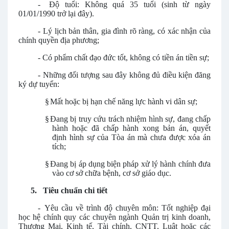
-
Độ tuổi: Không quá 35 tuổi (sinh từ ngày
01/01/1990 trở lại đây).
-
Lý lịch bản thân, gia đình rõ ràng, có xác nhận của
chính quyền địa phương;
-
Có phẩm chất đạo đức tốt, không có tiền án tiền sự;
-
Những đối tượng sau đây không đủ điều kiện đăng
ký dự tuyển:
§
Mất hoặc bị hạn chế năng lực hành vi dân sự;
§
Đang bị truy cứu trách nhiệm hình sự, đang chấp
hành hoặc đã chấp hành xong bản án, quyết
định hình sự của Tòa án mà chưa được xóa án
tích;
§
Đang bị áp dụng biện pháp xử lý hành chính đưa
vào cơ sở chữa bệnh, cơ sở giáo dục.
5.
Tiêu chuẩn chi tiết
-
Yêu cầu về trình độ chuyên môn: Tốt nghiệp đại
học hệ chính quy các chuyên ngành Quản trị kinh doanh,
Thương Mại, Kinh tế, Tài chính, CNTT, Luật hoặc các