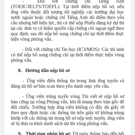
-
Đối với chứng chỉ Tiếng Anh
(TOEIC/IELTS/TOEFL): Tại thời điểm nộp hồ sơ, nếu
ứng viên thuộc đối tượng tốt nghiệp các trường đại học
nước ngoài hoặc chứng chỉ Tiếng Anh đủ điểm theo yêu
cầu nhưng hết hiệu lực, thì có thể nộp Phiếu đăng ký dự thi
tại các đơn vị có thẩm quyền cấp chứng chỉ ngoại ngữ theo
quy định, sau đó nộp bổ sung chứng chỉ tại thời điểm thực
hiện vòng phỏng vấn.
-
Đối với chứng chỉ Tin học (IC3/MOS): Các thí sinh
có thể nộp bổ sung chứng chỉ tại thời điểm thực hiện vòng
phỏng vấn.
8.
Hướng dẫn nộp hồ sơ
-
Ứng viên điền thông tin trong link ứng tuyển và
đăng tải hồ sơ bản scan theo yêu danh mục yêu cầu.
-
Ứng viên trúng tuyển vòng Thi viết sẽ nộp hồ sơ
bản cứng tại vòng Phỏng vấn, khi đi mang theo bản gốc để
đối chiếu. Trường hợp ứng viên không có đầy đủ giấy tờ
theo quy định hoặc các thông tin trên giấy tờ không trùng
khớp với các thông tin trong hồ sơ nộp trực tuyến, ứng viên
sẽ bị đưa ra khỏi danh sách dự thi vòng phỏng vấn.
9.
Thời gian nhận hồ sơ:
Từ ngày thông báo đến hết