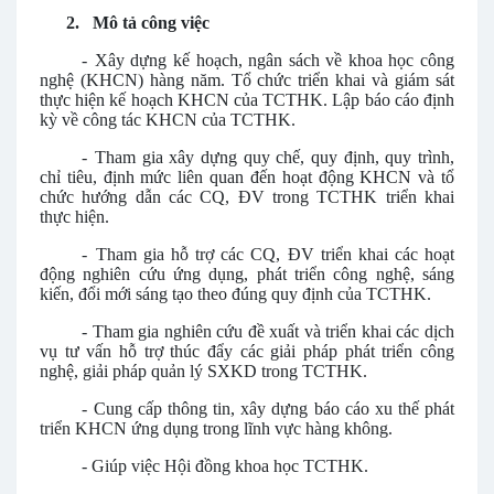
2.
Mô tả công việc
-
Xây dựng kế hoạch, ngân sách về khoa học công
nghệ (KHCN) hàng năm. Tổ chức triển khai và giám sát
thực hiện kế hoạch KHCN của TCTHK. Lập báo cáo định
kỳ về công tác KHCN của TCTHK.
-
Tham gia xây dựng quy chế, quy định, quy trình,
chỉ tiêu, định mức liên quan đến hoạt động KHCN và tổ
chức hướng dẫn các CQ, ĐV trong TCTHK triển khai
thực hiện.
-
Tham gia hỗ trợ các CQ, ĐV triển khai các hoạt
động nghiên cứu ứng dụng, phát triển công nghệ, sáng
kiến, đổi mới sáng tạo theo đúng quy định của TCTHK.
-
Tham gia nghiên cứu đề xuất và triển khai các dịch
vụ tư vấn hỗ trợ thúc đẩy các giải pháp phát triển công
nghệ, giải pháp quản lý SXKD trong TCTHK.
-
Cung cấp thông tin, xây dựng báo cáo xu thế phát
triển KHCN ứng dụng trong lĩnh vực hàng không.
-
Giúp việc Hội đồng khoa học TCTHK.