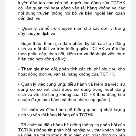
luyện đào tạo cho cán bộ, người lao động của TCTHK
có liên quan tới hoạt động vận tải hàng không và các
nội dung truyền thông nội bộ và bên ngoài liên quan
đến dịch vụ
-
Quản lý và hỗ trợ chuyên môn cho các đơn vị trong
dây chuyền dịch vụ..
-
Soạn thảo, tham gia đàm phán, ký kết các hợp đồng
dịch vụ mặt đất và trên không giữa TCTHK và đối tác
theo phân cấp; theo dõi, kiểm tra và đánh giá việc thực
hiện các hợp đồng đã ký.
-
Tham gia theo dõi, phân tích các chi phí phục vụ cho
hoạt động dịch vụ vận tải hàng không của TCTHK.
-
Quản lý việc cung ứng, điều hành và kiểm tra việc sử
dụng cơ sở vật chất được sử dụng trong hoạt động
dịch vụ vận tải hàng không của TCTHK theo đúng tiêu
chuẩn được ban hành và theo phân cấp quản lý.
-
Tổ chức và điều hành hệ thống quản trị chất lượng
dịch vụ vận tải hàng không của TCTHK.
-
Tổ chức và điều hành hệ thống thông tin phản hồi của
TCTHK (thông tin phản hồi nghiệp vụ, thư khách hàng
và điều tra thị trường); thực hiện các hoạt động có liên